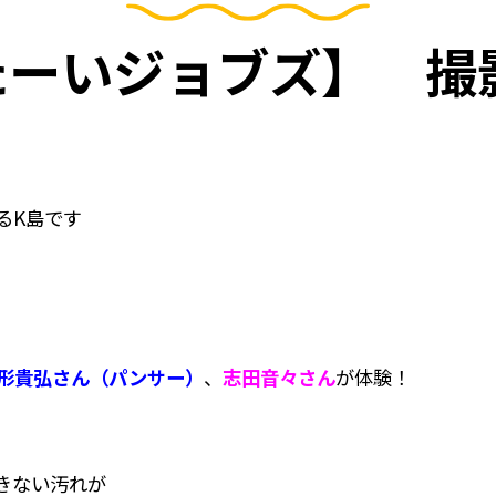
ーいジョブズ】 撮
るK島です
形貴弘さん（パンサー）
、
志田音々さん
が体験！
きない汚れが